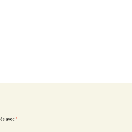
ués avec
*