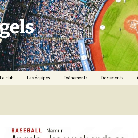
gels
Le club
Les équipes
Evènements
Documents
Historique du club
Tournoi Slowpitch
Palmarès du club
Namur Angels & les
Points Verts
Vivons Sport
BBQ des Angels
Les règles du baseball &
softball