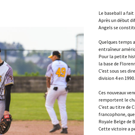
Le baseball a fait
Le Comité et le Conseil
d’administration
Après un début dif
Angels se constitu
Quelques temps ap
entraîneur améric
Pour la petite his
la base de Floren
C’est sous ses dir
division 4 en 1990
Ces nouveaux venu
remportent le cha
C’est au titre de
francophone, que 
Royale Belge de B
Cette victoire a 