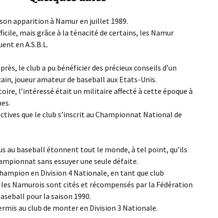
 son apparition à Namur en juillet 1989.
ficile, mais grâce à la ténacité de certains, les Namur
ent en A.S.B.L.
rès, le club a pu bénéficier des précieux conseils d’un
ain, joueur amateur de baseball aux Etats-Unis.
toire, l’intéressé était un militaire affecté à cette époque à
nes.
ectives que le club s’inscrit au Championnat National de
.
s au baseball étonnent tout le monde, à tel point, qu’ils
mpionnat sans essuyer une seule défaite.
 Champion en Division 4 Nationale, en tant que club
les Namurois sont cités et récompensés par la Fédération
aseball pour la saison 1990.
permis au club de monter en Division 3 Nationale.