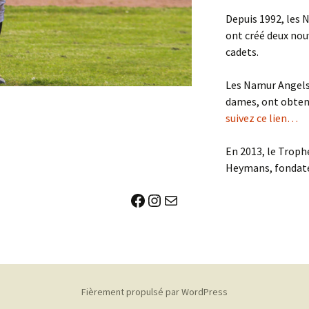
Depuis 1992, les 
ont créé deux nou
cadets.
Les Namur Angels, 
dames, ont obtenu 
suivez ce lien…
En 2013, le Troph
Heymans, fondate
Facebook
Instagram
E-mail
Fièrement propulsé par WordPress