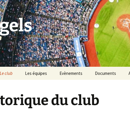
gels
Le club
Les équipes
Evènements
Documents
Historique du club
Tournoi Slowpitch
torique du club
Palmarès du club
Namur Angels & les
Points Verts
Vivons Sport
BBQ des Angels
Les règles du baseball &
softball