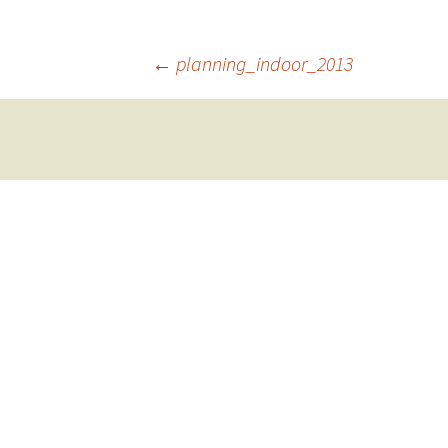
Navigation
←
planning_indoor_2013
des
articles