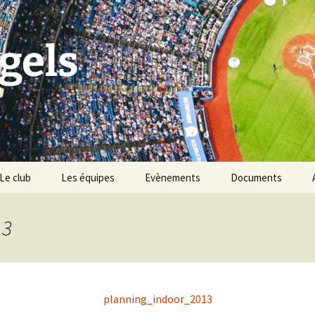
gels
Le club
Les équipes
Evènements
Documents
Historique du club
Tournoi Slowpitch
13
Palmarès du club
Namur Angels & les
Points Verts
Vivons Sport
BBQ des Angels
planning_indoor_2013
Les règles du baseball &
softball