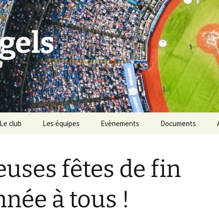
gels
Le club
Les équipes
Evènements
Documents
Historique du club
Tournoi Slowpitch
euses fêtes de fin
Palmarès du club
Namur Angels & les
Points Verts
Vivons Sport
nnée à tous !
BBQ des Angels
Les règles du baseball &
softball