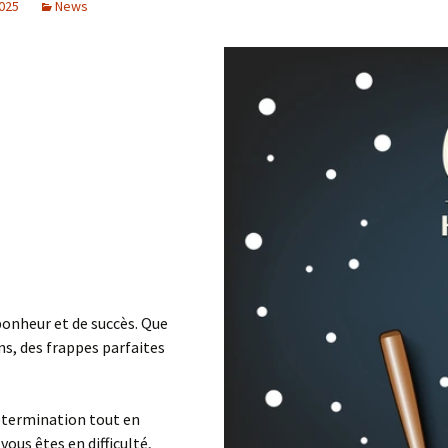
2025
News
Le Comité et le Conseil
d’administration
bonheur et de succès. Que
, des frappes parfaites
détermination tout en
vous êtes en difficulté,