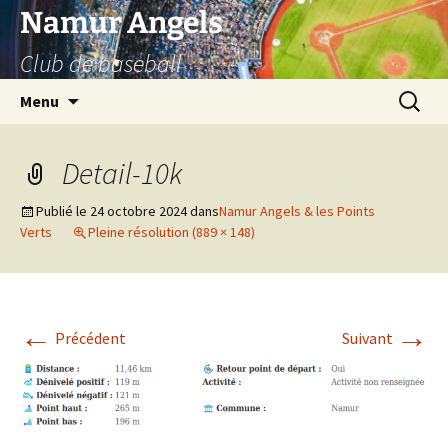
Aller
Namur Angels
au
Club de baseball
contenu
Recherc
Menu
Detail-10k
Publié le
24 octobre 2024
dans
Namur Angels & les Points
Verts
Pleine résolution (889 × 148)
←
→
Précédent
Suivant