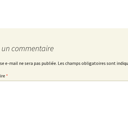
Le Comité et le Conseil
d’administration
r un commentaire
se e-mail ne sera pas publiée.
Les champs obligatoires sont indiq
ire
*