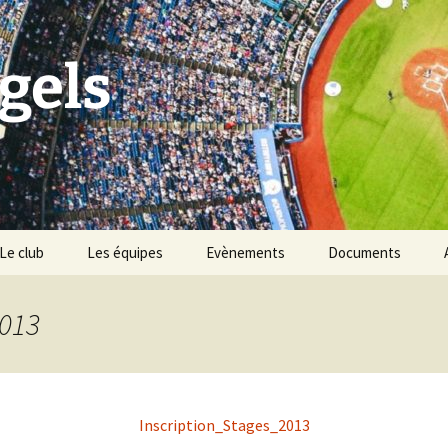
gels
Le club
Les équipes
Evènements
Documents
Historique du club
Tournoi Slowpitch
2013
Palmarès du club
Namur Angels & les
Points Verts
Vivons Sport
BBQ des Angels
Inscription_Stages_2013
Les règles du baseball &
softball