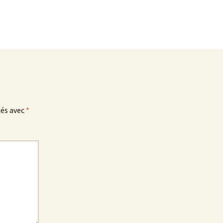
ués avec
*