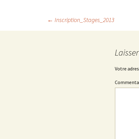
Navigation
←
Inscription_Stages_2013
des
Laisse
articles
Votre adres
Commenta