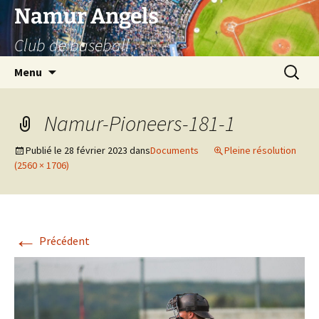
Aller
Namur Angels
au
Club de baseball
contenu
Recherc
Menu
Namur-Pioneers-181-1
Publié le
28 février 2023
dans
Documents
Pleine résolution
(2560 × 1706)
←
Précédent