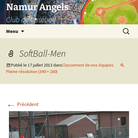
Aller
Namur Angels
au
Club de baseball
contenu
Recherc
Menu
SoftBall-Men
Publié le
17 juillet 2013
dans
Classement de nos équipes
Pleine résolution (390 × 260)
←
Précédent