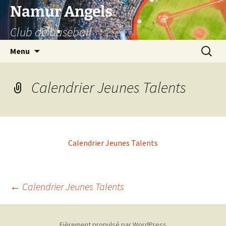
Aller
Namur Angels
au
Club de baseball
contenu
Recherc
Menu
Calendrier Jeunes Talents
Calendrier Jeunes Talents
Navigation
←
Calendrier Jeunes Talents
des
Fièrement propulsé par WordPress