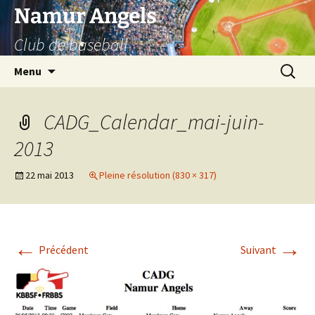
Aller
Namur Angels
au
Club de baseball
contenu
Recherc
Menu
CADG_Calendar_mai-juin-
2013
22 mai 2013
Pleine résolution (830 × 317)
←
→
Précédent
Suivant