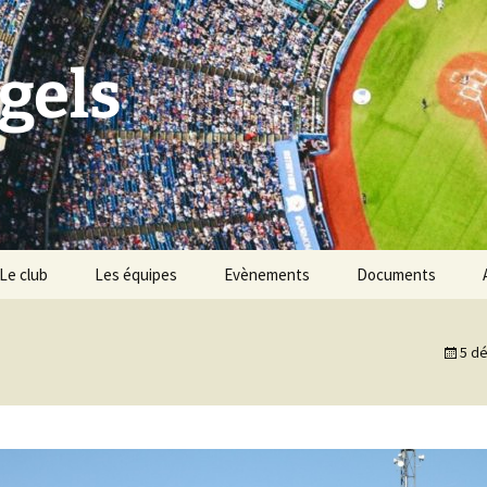
gels
Le club
Les équipes
Evènements
Documents
Historique du club
Tournoi Slowpitch
5 d
Palmarès du club
Namur Angels & les
Points Verts
Vivons Sport
BBQ des Angels
Les règles du baseball &
softball