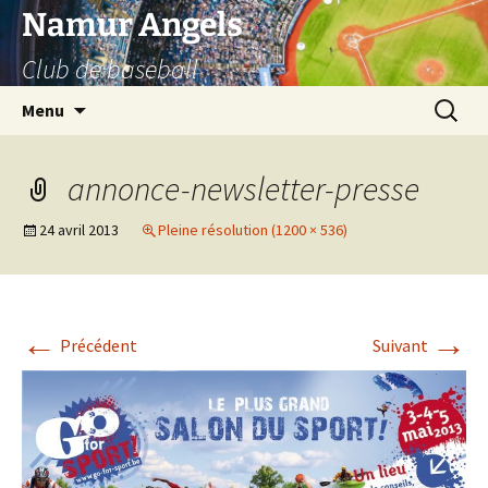
Aller
Namur Angels
au
Club de baseball
contenu
Recherc
Menu
annonce-newsletter-presse
24 avril 2013
Pleine résolution (1200 × 536)
←
→
Précédent
Suivant