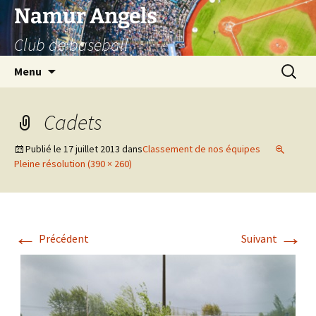
Aller
Namur Angels
au
Club de baseball
contenu
Recherc
Menu
Cadets
Publié le
17 juillet 2013
dans
Classement de nos équipes
Pleine résolution (390 × 260)
←
→
Précédent
Suivant