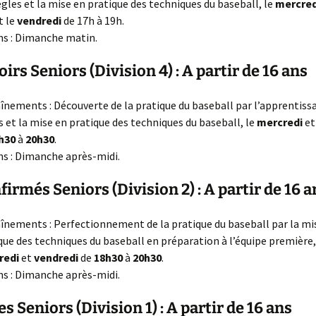
ègles et la mise en pratique des techniques du baseball, le
mercred
t le
vendredi
de 17h à 19h.
s : Dimanche matin.
irs Seniors (Division 4) : A partir de 16 ans
înements : Découverte de la pratique du baseball par l’apprentiss
s et la mise en pratique des techniques du baseball, le
mercredi
e
h30
à
20h30
.
s : Dimanche après-midi.
firmés Seniors (Division 2) : A partir de 16 a
înements : Perfectionnement de la pratique du baseball par la mi
que des techniques du baseball en préparation à l’équipe première,
redi
et
vendredi
de
18h30
à
20h30
.
s : Dimanche après-midi.
es Seniors (Division 1) : A partir de 16 ans