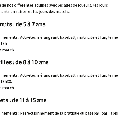
te de nos différentes équipes avec les âges de joueurs, les jours
ents en saison et les jours des matchs.
Le Comité et le Conseil
d’administration
uts : de 5 à 7 ans
înements : Activités mélangeant baseball, motricité et fun, le me
 17h.
e match.
lles : de 8 à 10 ans
înements : Activités mélangeant baseball, motricité et fun, le me
 18h30.
e match.
ts : de 11 à 15 ans
înements : Perfectionnement de la pratique du baseball par l’app