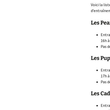
Voici la lis
d’entraînem
Les Pean
Entra
16h à
Pas d
Les Pupi
Entra
17h à
Pas d
Les Cade
Entra