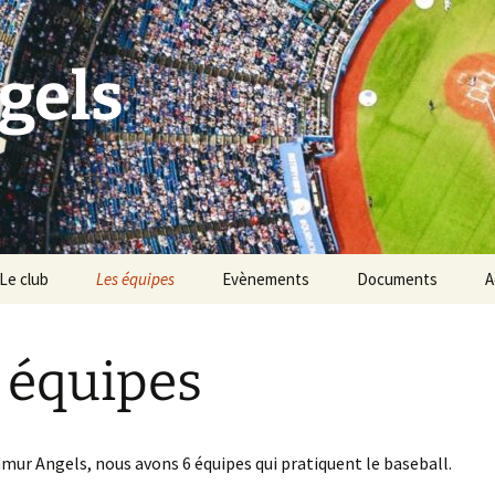
gels
Le club
Les équipes
Evènements
Documents
A
Historique du club
Tournoi Slowpitch
 équipes
Palmarès du club
Namur Angels & les
Points Verts
Vivons Sport
BBQ des Angels
mur Angels, nous avons 6 équipes qui pratiquent le baseball.
Les règles du baseball &
softball