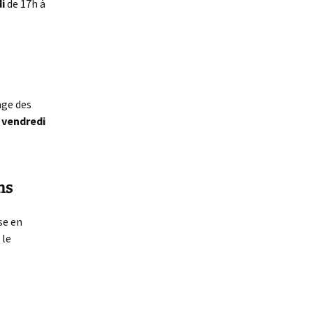
i
de 17h à
age des
t
vendredi
ns
se en
 le