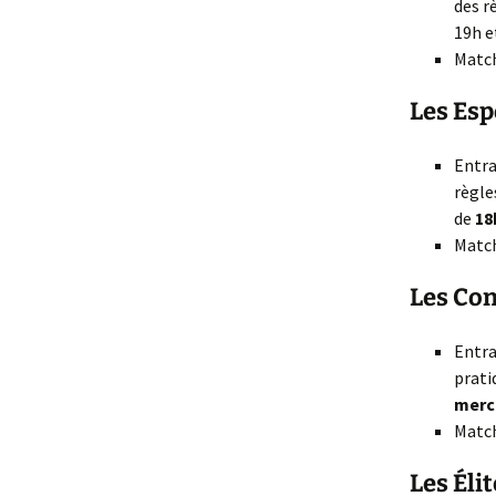
des r
19h e
Match
Les Espo
Entra
règle
de
18
Match
Les Con
Entra
prati
merc
Match
Les Élit