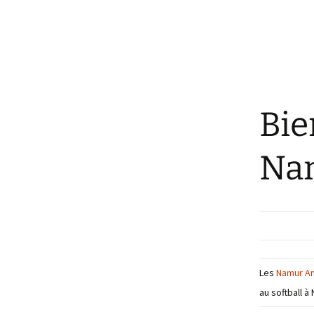
Bie
Na
Les
Namur A
au softball à