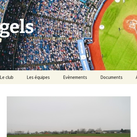
gels
Le club
Les équipes
Evènements
Documents
Historique du club
Tournoi Slowpitch
Palmarès du club
Namur Angels & les
Points Verts
Vivons Sport
BBQ des Angels
Les règles du baseball &
softball