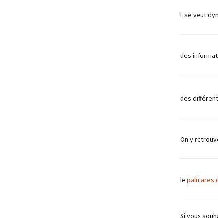
Il se veut d
des informat
des différen
On y retrou
le
palmares 
Si vous souh