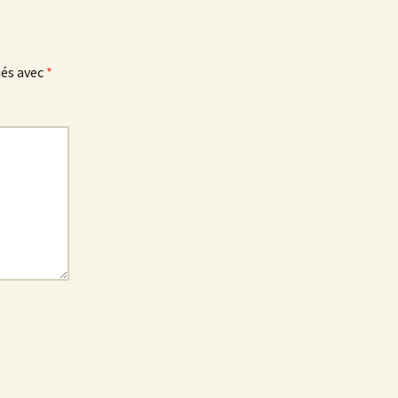
ués avec
*