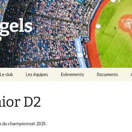
gels
Le club
Les équipes
Evènements
Documents
Historique du club
Tournoi Slowpitch
ior D2
Palmarès du club
Namur Angels & les
Points Verts
Vivons Sport
BBQ des Angels
s du championnat 2025 :
Les règles du baseball &
softball