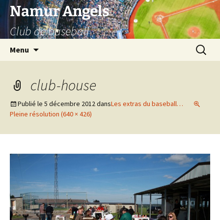
Aller
Namur Angels
au
Club de baseball
contenu
Recherc
Menu
club-house
Publié le
5 décembre 2012
dans
Les extras du baseball…
Pleine résolution (640 × 426)