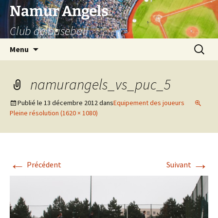
Aller
Namur Angels
au
Club de baseball
contenu
Recherc
Menu
namurangels_vs_puc_5
Publié le
13 décembre 2012
dans
Equipement des joueurs
Pleine résolution (1620 × 1080)
←
→
Précédent
Suivant