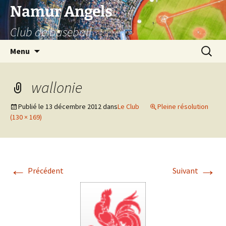
Aller
Namur Angels
au
Club de baseball
contenu
Recherc
Menu
wallonie
Publié le
13 décembre 2012
dans
Le Club
Pleine résolution
(130 × 169)
←
→
Précédent
Suivant