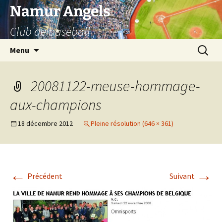
Aller
Namur Angels
au
Club de baseball
contenu
Recherc
Menu
20081122-meuse-hommage-
aux-champions
18 décembre 2012
Pleine résolution (646 × 361)
←
→
Précédent
Suivant